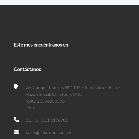
Este mes encuéntranos en
Contáctanos
Av. Conquistadores N° 1144 – San Isidro – Piso 7
Razón Social: LimaTours SAC
RUC: 20536830376
Perú
51 – 1 –51.1.6196900
sales@limatours.com.pe