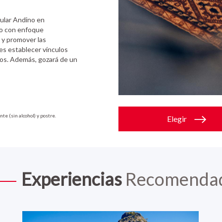
pular Andino en
do con enfoque
 y promover las
 es establecer vínculos
os. Además, gozará de un
te (sin alcohol) y postre.
Elegir
Experiencias
Recomenda